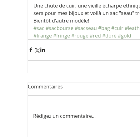
Une chute de cuir, une vieille écharpe ethniq
sers pour mes bijoux et voilà un sac "seau" t
Bientôt d'autre modèle!
#sac
#sacbourse
#sacseau
#bag
#cuir
#leath
#frange
#fringe
#rouge
#red
#doré
#gold
Commentaires
Rédigez un commentaire...