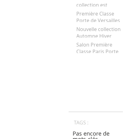
"made in France"
collection est
arrivée!
Première Classe
Porte de Versailles
Nouvelle collection
Automne Hiver
2016-2017 sur
Salon Première
l'eshop
Classe Paris Porte
de Versaille
TAGS :
Pas encore de
mots-clés.