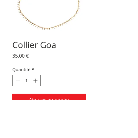
Collier Goa
Prix
35,00 €
Quantité
*
Ajouter au panier
Ras du cou en chaîne travaillée
Note