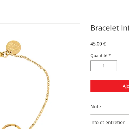
Bracelet Inf
Prix
45,00 €
Quantité
*
Aj
Note
Tous les bijoux Emma
Info et entretien
dans des ateliers pa