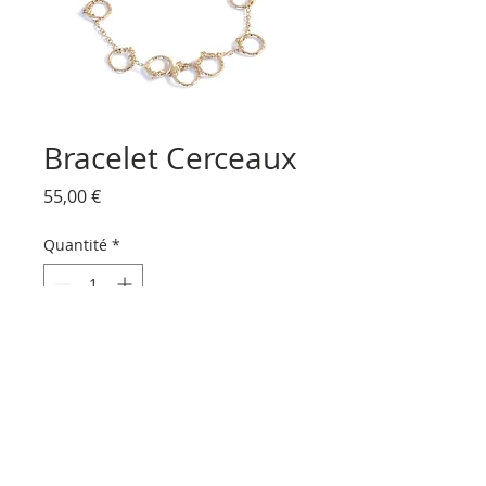
Bracelet Cerceaux
Prix
55,00 €
Quantité
*
Ajouter au panier
Bracelet anneaux gravé 
entrelacés dans la chaîne dorée 
à l’or fin