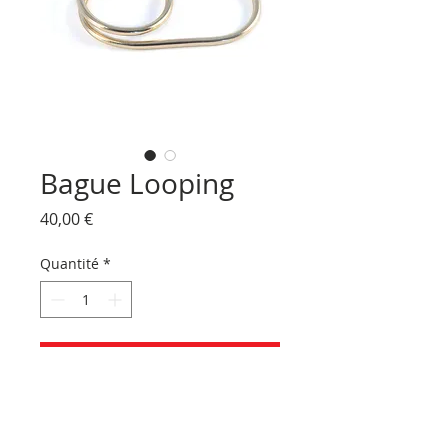
Bague Looping
Prix
40,00 €
Quantité
*
Ajouter au panier
Bague double en fil de laiton
20/10ème plaquée or