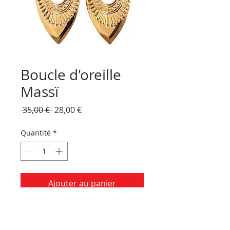
Boucle d'oreille
Massï
Prix
Prix
 35,00 € 
28,00 €
original
promotionnel
Quantité
*
Ajouter au panier
Boucle d'oreille estampe dorée 
à l'or fin